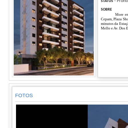
- Pront
STATUS
SOBRE
More em
Cepam, Plaza Sho
minutos da Estaçã
Mello e Av. Dos E
FOTOS