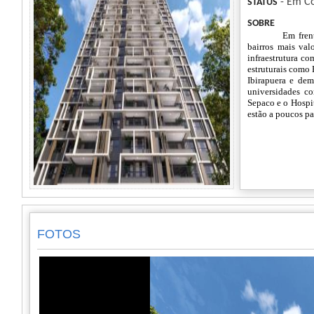
- Em Co
STATUS
SOBRE
Em fren
bairros mais val
infraestrutura co
estruturais como R
Ibirapuera e dem
universidades c
Sepaco e o Hospit
estão a poucos pa
FOTOS