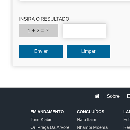
INSIRA O RESULTADO
1 + 2 = ?
Sobre
E
|
|
EM ANDAMENTO
CONCLUÍDOS
LA
Tons Klabin
Nato Itaim
Edi
Ori Praça Da Árvore
Nhambí Moema
Res