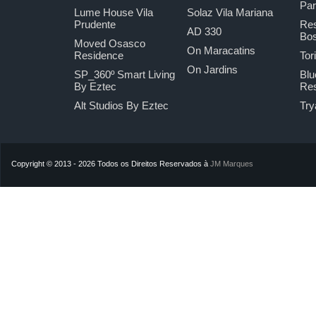
Pa
Lume House Vila
Solaz Vila Mariana
Prudente
Res
AD 330
Bo
Moved Osasco
On Maracatins
Residence
Tor
On Jardins
SP_360º Smart Living
Blu
By Eztec
Res
Alt Studios By Eztec
Try
Copyright © 2013 - 2026 Todos os Direitos Reservados à
JM Marques