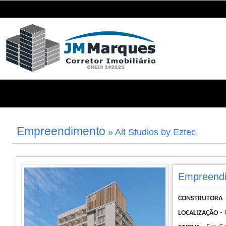
Empreendimento
» Alt Studios by Eztec
Empreendim
CONSTRUTORA
- 
LOCALIZAÇÃO