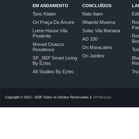
EM ANDAMENTO
CONCLUÍDOS
LA
Tons Klabin
Nato Itaim
Edi
Ori Praça Da Árvore
Nhambí Moema
Res
Pa
Lume House Vila
Solaz Vila Mariana
Prudente
Res
AD 330
Bo
Moved Osasco
On Maracatins
Residence
Tor
On Jardins
SP_360º Smart Living
Blu
By Eztec
Res
Alt Studios By Eztec
Try
Copyright © 2013 - 2026 Todos os Direitos Reservados à
JM Marques