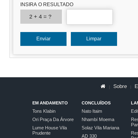
INSIRA O RESULTADO
2 + 4 = ?
Sobre
E
|
|
EM ANDAMENTO
CONCLUÍDOS
LA
Tons Klabin
Nato Itaim
Edi
Ori Praça Da Árvore
Nhambí Moema
Res
Pa
Lume House Vila
Solaz Vila Mariana
Prudente
Res
AD 330