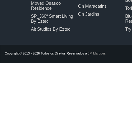
Bo
Moved Osasco
On Maracatins
Residence
Tor
On Jardins
SP_360º Smart Living
Blu
By Eztec
Res
Alt Studios By Eztec
Try
Copyright © 2013 - 2026 Todos os Direitos Reservados à
JM Marques