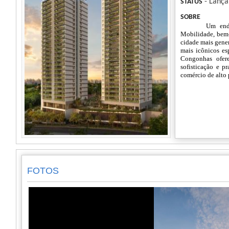
- Lanç
STATUS
SOBRE
Um ende
Mobilidade, bem-
cidade mais gener
mais icônicos es
Congonhas ofere
sofisticação e p
comércio de alto 
FOTOS