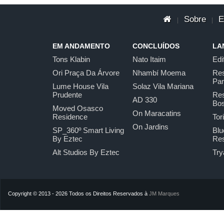
Sobre
E
|
|
EM ANDAMENTO
CONCLUÍDOS
LA
Tons Klabin
Nato Itaim
Edi
Ori Praça Da Árvore
Nhambí Moema
Res
Pa
Lume House Vila
Solaz Vila Mariana
Prudente
Res
AD 330
Bo
Moved Osasco
On Maracatins
Residence
Tor
On Jardins
SP_360º Smart Living
Blu
By Eztec
Res
Alt Studios By Eztec
Try
Copyright © 2013 - 2026 Todos os Direitos Reservados à
JM Marques