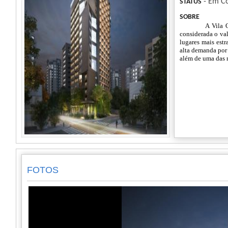
- Em Co
STATUS
SOBRE
A Vila 
considerada o va
lugares mais estr
alta demanda por 
além de uma das n
FOTOS