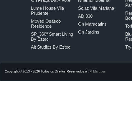
Ori Praça Da Árvore
Nhambí Moema
Res
Pa
Lume House Vila
Solaz Vila Mariana
Prudente
Res
AD 330
Bo
Moved Osasco
On Maracatins
Residence
Tor
On Jardins
SP_360º Smart Living
Blu
By Eztec
Res
Alt Studios By Eztec
Try
Copyright © 2013 - 2026 Todos os Direitos Reservados à
JM Marques