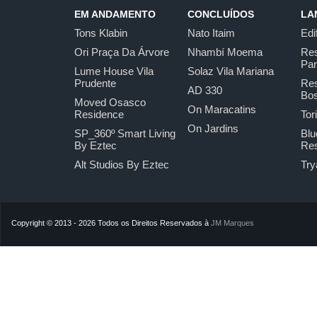
EM ANDAMENTO
CONCLUÍDOS
LA
Tons Klabin
Nato Itaim
Edi
Ori Praça Da Árvore
Nhambí Moema
Res
Pa
Lume House Vila
Solaz Vila Mariana
Prudente
Res
AD 330
Bo
Moved Osasco
On Maracatins
Residence
Tor
On Jardins
SP_360º Smart Living
Blu
By Eztec
Res
Alt Studios By Eztec
Try
Copyright © 2013 - 2026 Todos os Direitos Reservados à
JM Marques