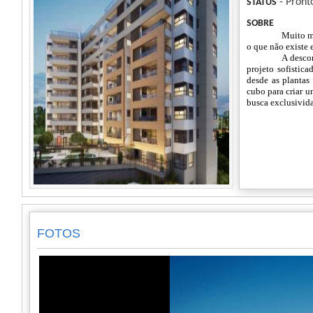
- Pront
STATUS
SOBRE
Muito ma
o que não existe 
A descon
projeto sofistic
desde as plantas
cubo para criar u
busca exclusivida
FOTOS